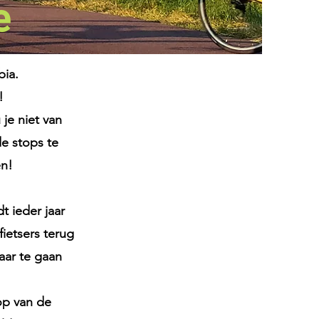
e
bia.
!
je niet van
de stops te
en!
t ieder jaar
ietsers terug
ar te gaan
op van de