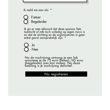
Ik meld me aan als:
*
Fietser
Begeleider
Ik ga er mee akkoord dat deze sponsor fiets
toertocht of mtb toch volledig op eigen risico is
en dat de stichting en de organisatoren in geen
enkel geval aansprakelijk zijn.
*
Ja
Nee
Na de inschrijving ontvang je een link
waarmee je de 75 euro (fietser) /45 euro
(begeleider) over kan maken. Na deze
betaling is je inschrijving definitief.
Nu registreren