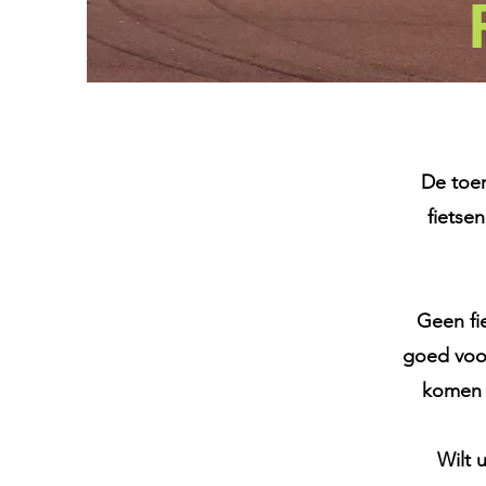
De toer
fietse
Geen fi
goed voor
komen 
Wilt 