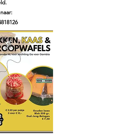
ld.
 naar:
4818126