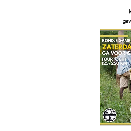
M
gav