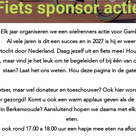
Fiets sponsor acti
Elk jaar organiseren we een wielrenners actie voor Gam
Al vele jaren is dit een succes en in 2027 is hij er weer
tocht door Nederland. Daag jezelf uit en fiets mee! Hou 
n, maar vind je het leuk om te begeleiden of bij één van 
staan? Laat het ons weten. Hou deze pagina in de gat
etser, maar wel donateur en toeschouwer? Ook hier word
 gezorgd! Komt u ook een warm applaus geven als de f
in Berkenwoude? Aansluitend hopen we daarna met elka
eten.
u ook rond 17.00 a 18.00 uur
een hapje mee eten na aflo