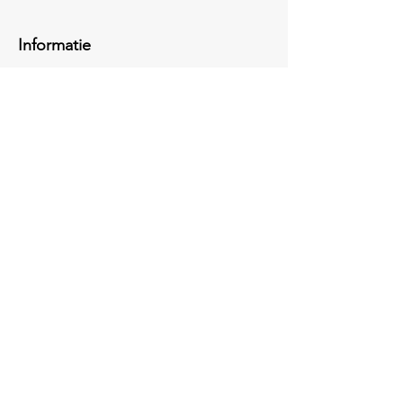
Informatie
Voor informatie of vragen of aanbevelingen,
bel:
06-24818126
Social media
Facebook
Instagram
Contact opnemen