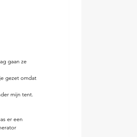
ag gaan ze 
tje gezet omdat 
der mijn tent. 
as er een 
nerator 