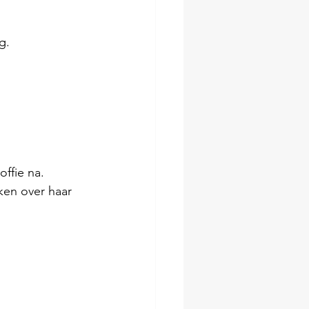
g.
ffie na.
ken over haar 