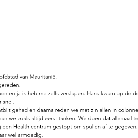
fdstad van Mauritanië.
gereden.
apen en ja ik heb me zelfs verslapen. Hans kwam op de d
 snel.
bijt gehad en daarna reden we met z'n allen in colonne
an we zoals altijd eerst tanken. We doen dat allemaal te
j een Health centrum gestopt om spullen af te gegeven.
aar wel armoedig.