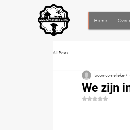
Home
Over 
All Posts
boomcornelieke
7 
We zijn i
Beoordeeld met NaN