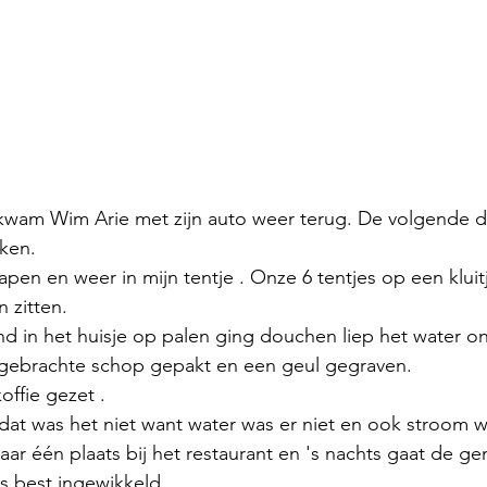
kwam Wim Arie met zijn auto weer terug. De volgende d
ken.
en en weer in mijn tentje . Onze 6 tentjes op een klui
 zitten.
d in het huisje op palen ging douchen liep het water on
egebrachte schop gepakt en een geul gegraven.
offie gezet .
at was het niet want water was er niet en ook stroom w
ar één plaats bij het restaurant en 's nachts gaat de ge
s best ingewikkeld.