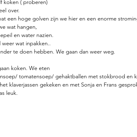
f koken ( proberen)
el over.
wat een hoge golven zijn we hier en een enorme stromin
we wat hangen,
epeil en water nazien.
 weer wat inpakken..
nder te doen hebben. We gaan dan weer weg. 
 gaan koken. We eten
soep/ tomatensoep/ gehaktballen met stokbrood en ko
 het klaverjassen gekeken en met Sonja en Frans gespro
as leuk. 