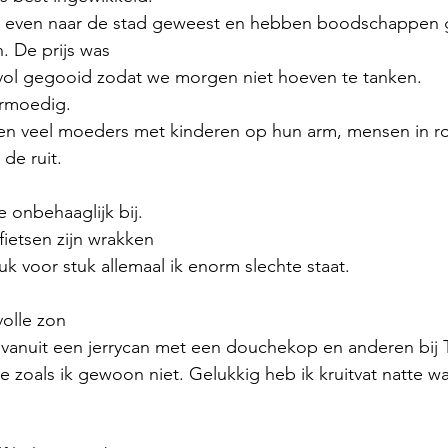
g even naar de stad geweest en hebben boodschappen g
. De prijs was
ast vol gegooid zodat we morgen niet hoeven te tanken. 
armoedig. 
 en veel moeders met kinderen op hun arm, mensen in ro
 de ruit.
e onbehaaglijk bij.
ietsen zijn wrakken 
uk voor stuk allemaal ik enorm slechte staat. 
volle zon
nuit een jerrycan met een douchekop en anderen bij T
e zoals ik gewoon niet. Gelukkig heb ik kruitvat natte wa