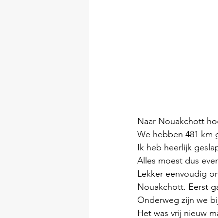
Naar Nouakchott hoo
We hebben 481 km 
Ik heb heerlijk gesl
Alles moest dus even
Lekker eenvoudig ont
Nouakchott. Eerst ga
Onderweg zijn we bi
Het was vrij nieuw m