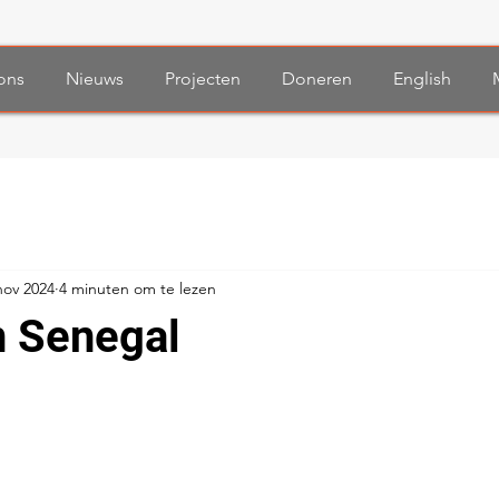
ons
Nieuws
Projecten
Doneren
English
nov 2024
4 minuten om te lezen
n Senegal
 uit 5 sterren.