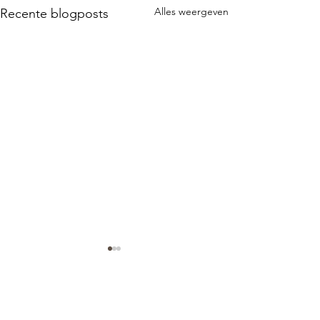
Alles weergeven
Recente blogposts
Op de camping in Senegal
Van St-Louis naar Lac Rose
Niagah Peulh Senagal. Het is
0.0 / 5 (0)
Opmerkingen
243 km rijden. Ik heb weer